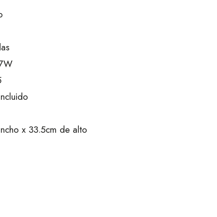
o
das
57W
5
incluido
ncho x 33.5cm de alto