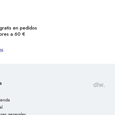
gratis en pedidos
ores a 60 €
a
tienda
al
nes generales