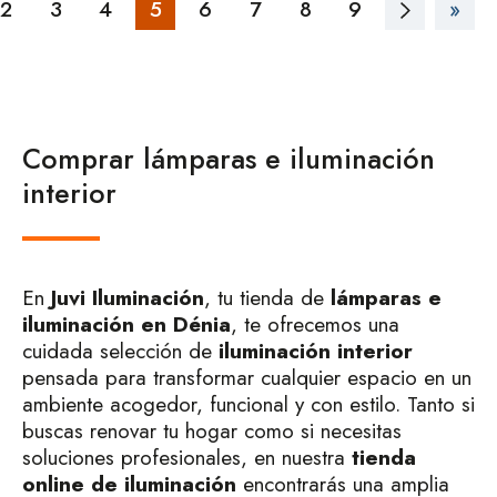
2
3
4
5
6
7
8
9
»
Comprar lámparas e iluminación
interior
En
Juvi Iluminación
, tu tienda de
lámparas e
iluminación en Dénia
, te ofrecemos una
cuidada selección de
iluminación
interior
pensada para transformar cualquier espacio en un
ambiente acogedor, funcional y con estilo. Tanto si
buscas renovar tu hogar como si necesitas
soluciones profesionales, en nuestra
tienda
online de iluminación
encontrarás una amplia