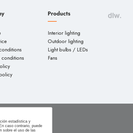
ny
Products
e
Interior lighting
vice
Outdoor lighting
conditions
Light bulbs / LEDs
 conditions
Fans
olicy
policy
ación estadística y
 En caso contrario, puede
n sobre el uso de las