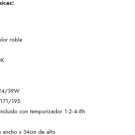
nicas:
lor roble
0K
/24/39W
171/195
incluido con temporizador 1-2-4-8h
 ancho x 34cm de alto