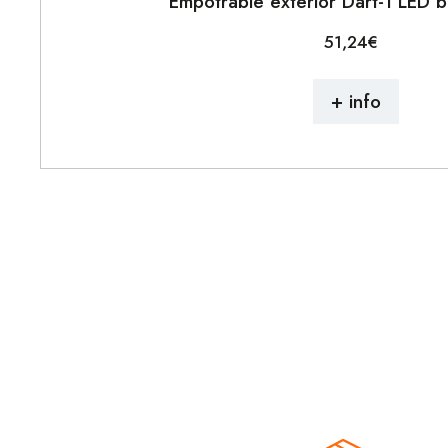
Empotrable exterior Dart-1 LED b
51,24€
+ info