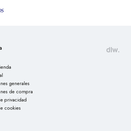
a
tienda
al
nes generales
ones de compra
de privacidad
de cookies